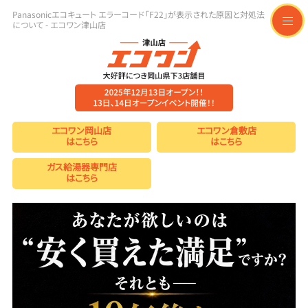
Panasonicエコキュート エラーコード「F22」が表示された原因と対処法
について - エコワン津山店
t
o
g
g
l
e
n
a
v
i
エコワン岡山店
エコワン倉敷店
g
はこちら
はこちら
a
t
ガス給湯器専門店
i
はこちら
o
n