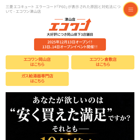
三菱エコキュート エラーコード「P60」が表示された原因と対処法につ
いて - エコワン津山店
t
o
g
g
l
e
n
a
v
i
エコワン岡山店
エコワン倉敷店
g
はこちら
はこちら
a
t
ガス給湯器専門店
i
はこちら
o
n